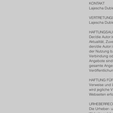
KONTAKT
Lajescha Dubl
VERTRETUNG
Lajescha Duble
HAFTUNGSAU
Der/die Autor:i
Aktualität, Zu
den/die Autor:
der Nutzung bz
Verbindung od
Angebote sind 
gesamte Angeb
Veröffentlichu
HAFTUNG FÜR
Verweise und L
wird jegliche 
Webseiten erfo
URHEBERREC
Die Urheber- u