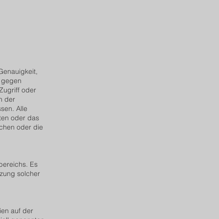
 Genauigkeit,
e gegen
Zugriff oder
h der
sen. Alle
iten oder das
chen oder die
bereichs. Es
tzung solcher
ien auf der