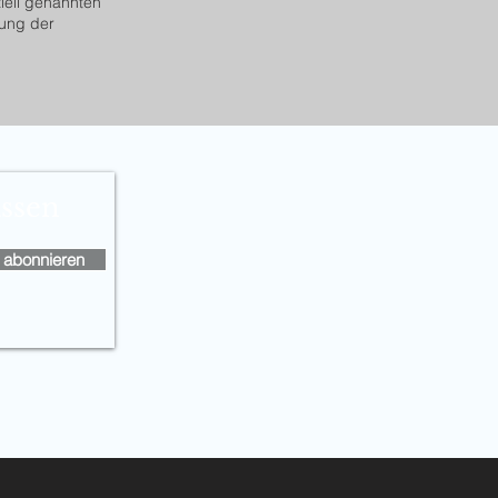
iell genannten
mung der
assen
t abonnieren