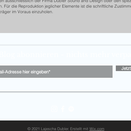
en ausschliesslich der Firma Dubler Sound and Design oder den spez
. Für die Reproduktion jeglicher Elemente ist die schriftliche Zustim
räger im Voraus einzuholen.
Blog abonnieren - nichts mehr verp
Jetz
© 2021 Lajescha Dubler. Erstellt mit
Wix.com