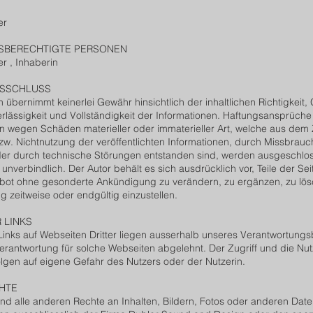
er
SBERECHTIGTE PERSONEN
r , Inhaberin
SSCHLUSS
n übernimmt keinerlei Gewähr hinsichtlich der inhaltlichen Richtigkeit,
verlässigkeit und Vollständigkeit der Informationen. Haftungsansprüch
in wegen Schäden materieller oder immaterieller Art, welche aus dem 
w. Nichtnutzung der veröffentlichten Informationen, durch Missbrauc
er durch technische Störungen entstanden sind, werden ausgeschlos
unverbindlich. Der Autor behält es sich ausdrücklich vor, Teile der Se
ot ohne gesonderte Ankündigung zu verändern, zu ergänzen, zu lös
ng zeitweise oder endgültig einzustellen.
 LINKS
inks auf Webseiten Dritter liegen ausserhalb unseres Verantwortungs
Verantwortung für solche Webseiten abgelehnt. Der Zugriff und die Nu
lgen auf eigene Gefahr des Nutzers oder der Nutzerin.
HTE
nd alle anderen Rechte an Inhalten, Bildern, Fotos oder anderen Date