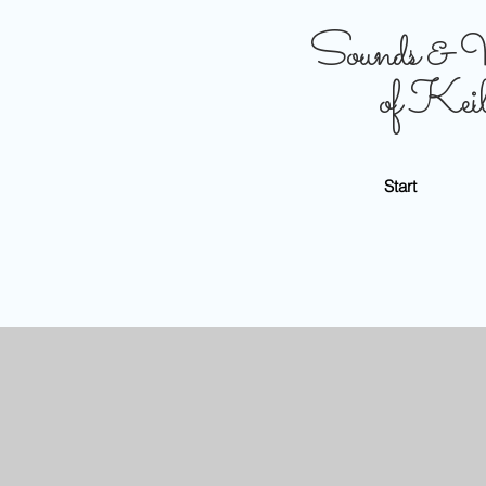
Sounds & 
of Kei
Start